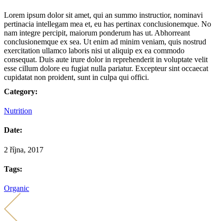
Lorem ipsum dolor sit amet, qui an summo instructior, nominavi
pertinacia intellegam mea et, eu has pertinax conclusionemque. No
nam integre percipit, maiorum ponderum has ut. Abhorreant
conclusionemque ex sea. Ut enim ad minim veniam, quis nostrud
exercitation ullamco laboris nisi ut aliquip ex ea commodo
consequat. Duis aute irure dolor in reprehenderit in voluptate velit
esse cillum dolore eu fugiat nulla pariatur. Excepteur sint occaecat
cupidatat non proident, sunt in culpa qui offici.
Category:
Nutrition
Date:
2 října, 2017
Tags:
Organic