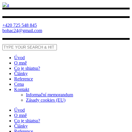
+420 725 548 845
bohac24@gmail.com
Úvod
O mně
Co je shiatsu?
Články
Reference
Cena
Kontakt
Informační memorandum
Zásady cookies (EU)
Úvod
O mně
Co je shiatsu?
Články
Reference