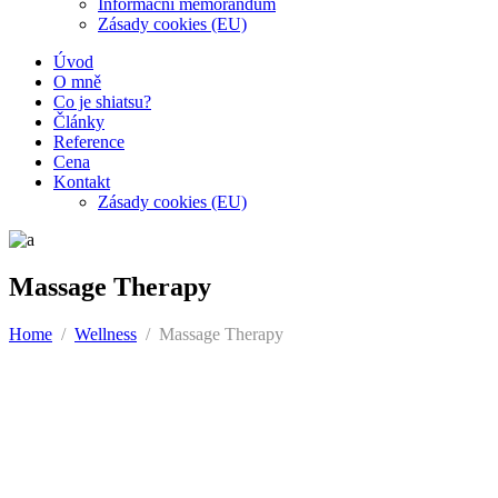
Informační memorandum
Zásady cookies (EU)
Úvod
O mně
Co je shiatsu?
Články
Reference
Cena
Kontakt
Zásady cookies (EU)
Massage Therapy
Home
/
Wellness
/
Massage Therapy